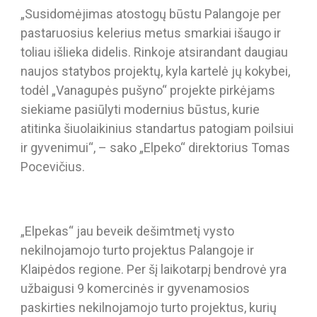
„Susidomėjimas atostogų būstu Palangoje per
pastaruosius kelerius metus smarkiai išaugo ir
toliau išlieka didelis. Rinkoje atsirandant daugiau
naujos statybos projektų, kyla kartelė jų kokybei,
todėl „Vanagupės pušyno“ projekte pirkėjams
siekiame pasiūlyti modernius būstus, kurie
atitinka šiuolaikinius standartus patogiam poilsiui
ir gyvenimui“, – sako „Elpeko“ direktorius Tomas
Pocevičius.
„Elpekas“ jau beveik dešimtmetį vysto
nekilnojamojo turto projektus Palangoje ir
Klaipėdos regione. Per šį laikotarpį bendrovė yra
užbaigusi 9 komercinės ir gyvenamosios
paskirties nekilnojamojo turto projektus, kurių