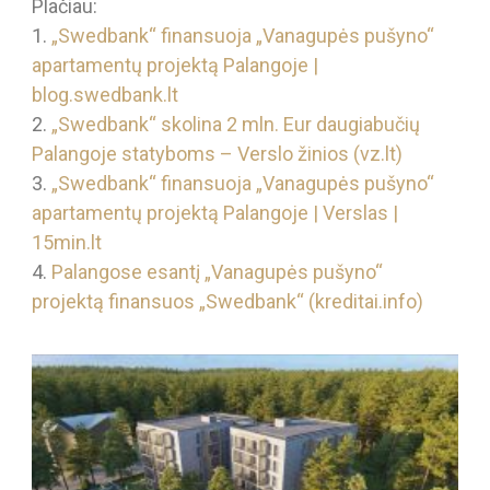
Plačiau:
1.
„Swedbank“ finansuoja „Vanagupės pušyno“
apartamentų projektą Palangoje |
blog.swedbank.lt
2.
„Swedbank“ skolina 2 mln. Eur daugiabučių
Palangoje statyboms – Verslo žinios (vz.lt)
3.
„Swedbank“ finansuoja „Vanagupės pušyno“
apartamentų projektą Palangoje | Verslas |
15min.lt
4.
Palangose esantį „Vanagupės pušyno“
projektą finansuos „Swedbank“ (kreditai.info)