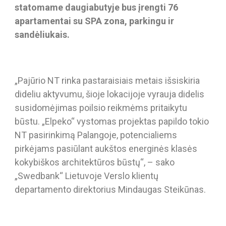
statomame daugiabutyje bus įrengti 76
apartamentai su SPA zona, parkingu ir
sandėliukais.
„Pajūrio NT rinka pastaraisiais metais išsiskiria
dideliu aktyvumu, šioje lokacijoje vyrauja didelis
susidomėjimas poilsio reikmėms pritaikytu
būstu. „Elpeko“ vystomas projektas papildo tokio
NT pasirinkimą Palangoje, potencialiems
pirkėjams pasiūlant aukštos energinės klasės
kokybiškos architektūros būstų“, – sako
„Swedbank“ Lietuvoje Verslo klientų
departamento direktorius Mindaugas Steikūnas.