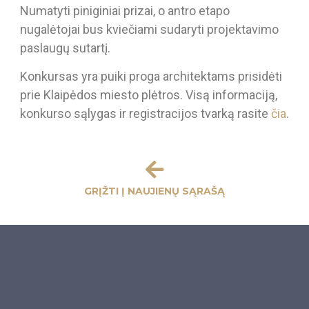
Numatyti piniginiai prizai, o antro etapo
nugalėtojai bus kviečiami sudaryti projektavimo
paslaugų sutartį.
Konkursas yra puiki proga architektams prisidėti
prie Klaipėdos miesto plėtros. Visą informaciją,
konkurso sąlygas ir registracijos tvarką rasite
čia
.
GRĮŽTI Į NAUJIENŲ SĄRAŠĄ